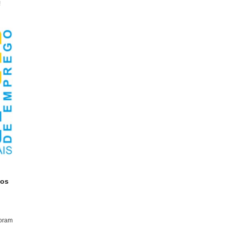
!
tos
foram