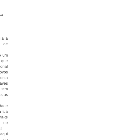
ia –
lia a
e de
 é um
 que
ional
ovos
Conta
ravés
e tem
as as
dade
a tua
ta-te
s de
!
ui
ou