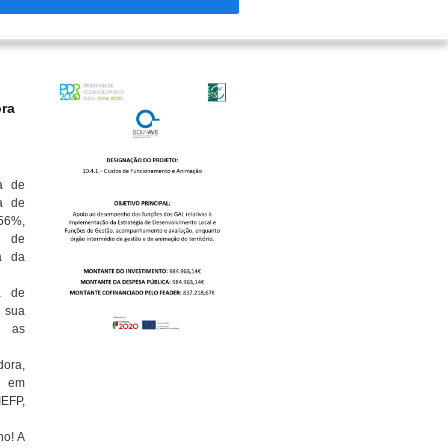
ora
a de
a de
 56%,
o de
a da
a de
 sua
e as
ora,
s em
IEFP,
ho! A