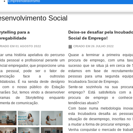
Empreendedorismo
senvolvimento Social
rytelling para a
Deixe-se desafiar pela Incubad
regabilidade
Social de Emprego!
RIADO EM 01 AGOSTO 2022
CRIADO EM 26 JULHO 2022
ar uma história apelativa do percurso
Quase a terminar a primeira equip
ida pessoal e profissional perante um
procura de emprego, com uma tax
ncial empregador, que proporcione uma
sucesso que se situa já em cerca de
ca pessoal, pode ser o fator de
estamos em fase de recrutament
erenciação face a outros/as
pessoas para uma segunda equip
idatos/as. É na senda deste desígnio
Incubadora Social de Emprego.
, com o nosso público do Estação
Sente-se sozinho/a na sua procur
arães Sul, temos vindo a desenvolver
emprego? Está satisfeito/a com a
gramas de Storytelling enquanto
procura de emprego e conhec
amenta de comunicação.
tendências atuais?
Com base numa metodologia inovad
esta Incubadora desafia as pessoa
situação de desemprego, inscritas no 
a mudar a forma de procurar emprego.
Venha conquistar o mercado de trabal