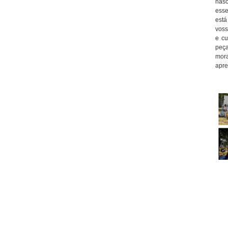
nasc
esse
está
voss
e cu
peç
mor
apre