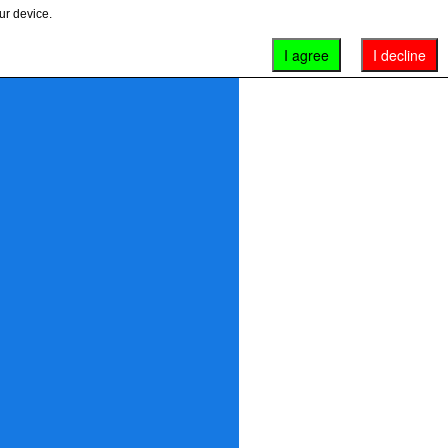
ur device.
I agree
I decline