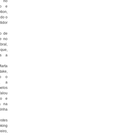
s no
ão e
tion,
ndo o
idor
go de
te no
bral,
que,
as a
Marta
take,
do o
o, a
melos
falou
ão e
a na
inha
stes
king
eiro,