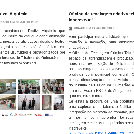
tival Alquimia
Oficina de tecelagem criativa te
Inscreve-te!
RIADO EM 28 JULHO 2022
CRIADO EM 14 JULHO 2022
m aconteceu no Festival Alquimia, que
u ao Bairro da Atouguia cor e animação
Vem participar numa atividade que a
 mostra de atividades, desde o teatro,
tradição à inovação, num ambient
otografia, o reiki até à música, em
criatividade!
ntos usufruídos e protagonizados por
A Oficina de Tecelagem Criativa Teia
dores/as de 7 bairros de Guimarães.
espaço de aprendizagem e produção,
os fazemos acontecer!
aposta na revitalização do ofício tradic
da tecelagem, desenvolvendo n
produtos com potencial comercial. 
com a dinamização de uma Artista at
do Instituto de Design de Guimarães 
lugar na Escola EB 2,3 de Abação, tod
quartas-feiras à tarde.
Se estás à procura de uma oportuni
para explorar o teu talento e facilitar 
integração no mercado de trabalho, jun
a nós e vem aprender técnica
tecelagem e criar as tuas próprias peças
Inscreve-te aq
https://forms.gle/PRYd3p9FFKgZ5UeQA