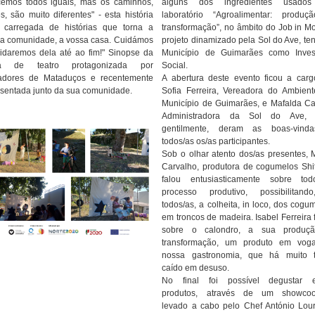
emos todos iguais, mas os caminhos,
alguns dos ingredientes usado
s, são muito diferentes" - esta história
laboratório “Agroalimentar: produç
 carregada de histórias que torna a
transformação”, no âmbito do Job in Mo
a comunidade, a vossa casa. Cuidámos
projeto dinamizado pela Sol do Ave, te
idaremos dela até ao fim!" Sinopse da
Município de Guimarães como Invest
a de teatro protagonizada por
Social.
adores de Mataduços e recentemente
A abertura deste evento ficou a car
sentada junto da sua comunidade.
Sofia Ferreira, Vereadora do Ambien
Município de Guimarães, e Mafalda Ca
Administradora da Sol do Ave, 
gentilmente, deram as boas-vind
todos/as os/as participantes.
Sob o olhar atento dos/as presentes, 
Carvalho, produtora de cogumelos Shi
falou entusiasticamente sobre to
processo produtivo, possibilitand
todos/as, a colheita, in loco, dos cogu
em troncos de madeira. Isabel Ferreira 
sobre o calondro, a sua produç
transformação, um produto em vog
nossa gastronomia, que há muito t
caído em desuso.
No final foi possível degustar e
produtos, através de um showcoo
levado a cabo pelo Chef António Lour