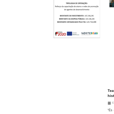
Tea
his
C
"És 