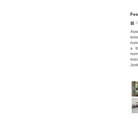
Fes
C
Assi
levo
numa
a f
mome
mora
Junt