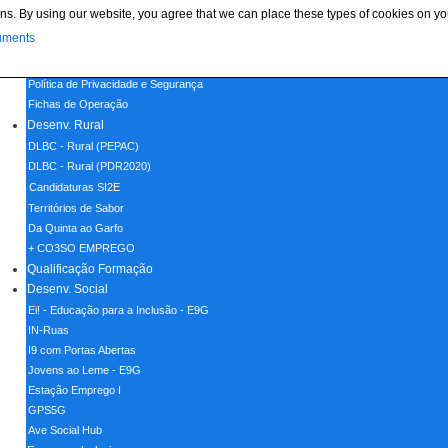
ns. By using our website, you agree that we can place these types of cookies on yo
Menu
uments
Home
Política de Cookies
Política de Privacidade e Segurança
Fichas de Operação
Desenv. Rural
DLBC - Rural (PEPAC)
DLBC - Rural (PDR2020)
Candidaturas SI2E
Territórios de Sabor
Da Quinta ao Garfo
+ CO3SO EMPREGO
Qualificação Formação
Desenv. Social
Ei! - Educação para a Inclusão - E9G
IN-Ruas
I9 com Portas Abertas
Jovens ao Leme - E9G
Estação Emprego I
GPS5G
Ave Social Hub