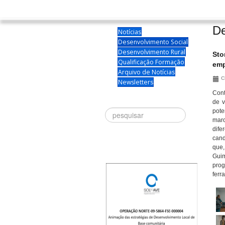
De
Notícias
Desenvolvimento Social
Desenvolvimento Rural
Sto
Qualificação Formação
emp
Arquivo de Notícias
C
Newsletters
Cont
de v
pote
Procurar
mar
dif
cand
que
Guim
pro
ferr