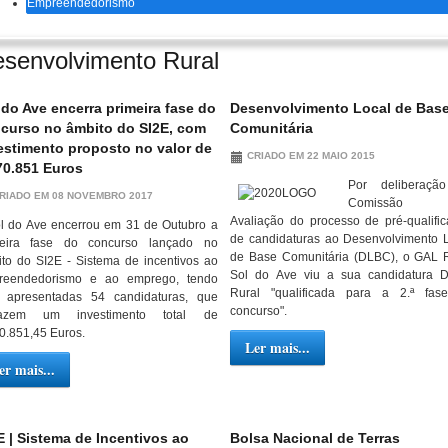
Empreendedorismo
senvolvimento Rural
 do Ave encerra primeira fase do
Desenvolvimento Local de Bas
curso no âmbito do SI2E, com
Comunitária
estimento proposto no valor de
CRIADO EM 22 MAIO 2015
70.851 Euros
Por deliberaçã
RIADO EM 08 NOVEMBRO 2017
Comissão
Avaliação do processo de pré-qualifi
l do Ave encerrou em 31 de Outubro a
de candidaturas ao Desenvolvimento 
meira fase do concurso lançado no
de Base Comunitária (DLBC), o GAL 
to do SI2E - Sistema de incentivos ao
Sol do Ave viu a sua candidatura 
reendedorismo e ao emprego, tendo
Rural "qualificada para a 2.ª fas
o apresentadas 54 candidaturas, que
concurso".
fazem um investimento total de
0.851,45 Euros.
Ler mais...
er mais...
E | Sistema de Incentivos ao
Bolsa Nacional de Terras