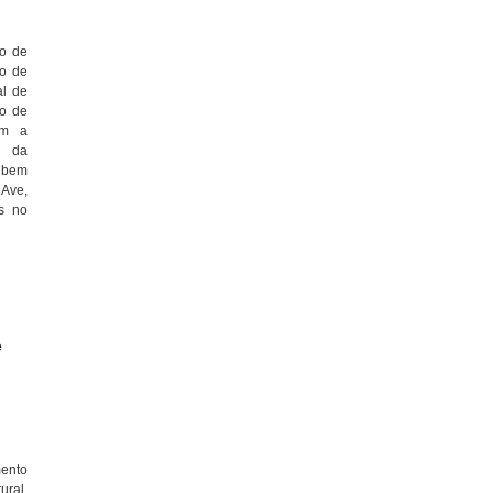
o de
ão de
al de
io de
om a
l da
 bem
 Ave,
as no
e
mento
ural,