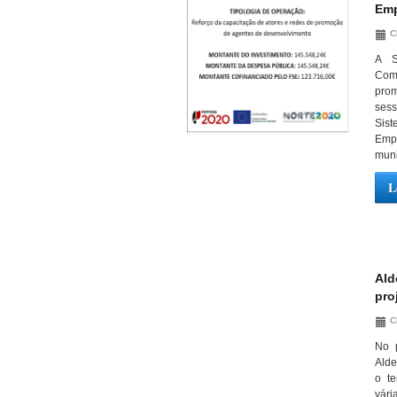
Emp
C
A S
Com
prom
sess
Si
Emp
muni
L
Ald
pro
C
No 
Alde
o te
vári