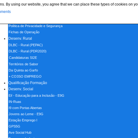
ns. By using our website, you agree that we can place these types of cookies on yo
Menu
uments
Home
Política de Cookies
Política de Privacidade e Segurança
Fichas de Operação
Desenv. Rural
DLBC - Rural (PEPAC)
DLBC - Rural (PDR2020)
Candidaturas SI2E
Territórios de Sabor
Da Quinta ao Garfo
+ CO3SO EMPREGO
Qualificação Formação
Desenv. Social
Ei! - Educação para a Inclusão - E9G
IN-Ruas
I9 com Portas Abertas
Jovens ao Leme - E9G
Estação Emprego I
GPS5G
Ave Social Hub