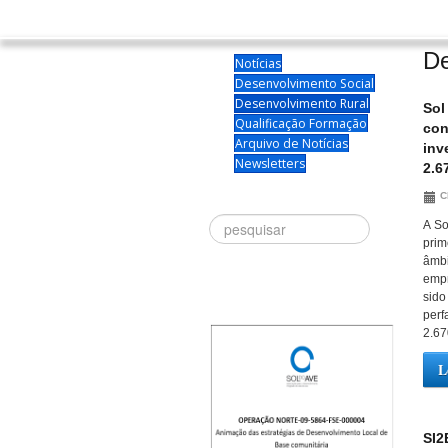
De
Notícias
Desenvolvimento Social
Desenvolvimento Rural
Sol
Qualificação Formação
con
Arquivo de Notícias
inv
Newsletters
2.6
C
Procurar
A So
pri
âmbi
emp
sid
per
2.67
L
SI2