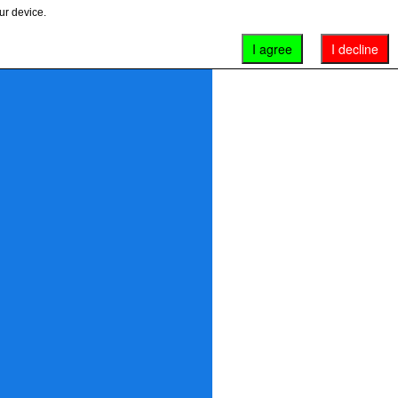
ur device.
I agree
I decline