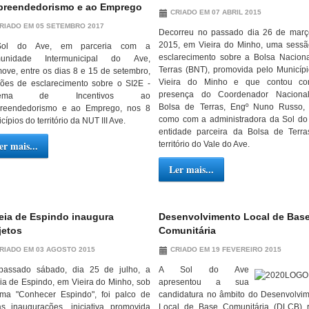
reendedorismo e ao Emprego
CRIADO EM 07 ABRIL 2015
RIADO EM 05 SETEMBRO 2017
Decorreu no passado dia 26 de març
2015, em Vieira do Minho, uma sess
ol do Ave, em parceria com a
esclarecimento sobre a Bolsa Nacion
unidade Intermunicipal do Ave,
Terras (BNT), promovida pelo Municíp
ove, entre os dias 8 e 15 de setembro,
Vieira do Minho e que contou c
ões de esclarecimento sobre o SI2E -
presença do Coordenador Naciona
stema de Incentivos ao
Bolsa de Terras, Engº Nuno Russo,
reendedorismo e ao Emprego, nos 8
como com a administradora da Sol do
cípios do território da NUT III Ave.
entidade parceira da Bolsa de Terr
er mais...
território do Vale do Ave.
Ler mais...
eia de Espindo inaugura
Desenvolvimento Local de Bas
jetos
Comunitária
RIADO EM 03 AGOSTO 2015
CRIADO EM 19 FEVEREIRO 2015
passado sábado, dia 25 de julho, a
A Sol do
Ave
ia de Espindo, em Vieira do Minho, sob
apresentou a sua
ma "Conhecer Espindo", foi palco de
candidatura no âmbito do Desenvolvi
as inaugurações, iniciativa promovida
Local de Base Comunitária (DLCB) r