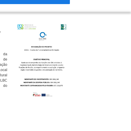
e
o da
 de
cação
Local
Rural
DLBC
e do