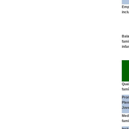
Emp
incl
Bala
fami
infa
Aç
Qual
famí
Pro
Plen
Jov
Medi
fami