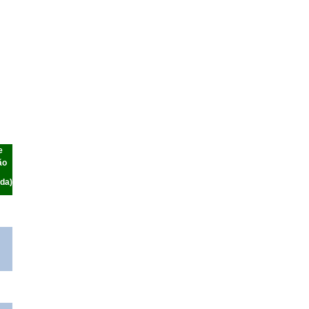
e
ão
da)