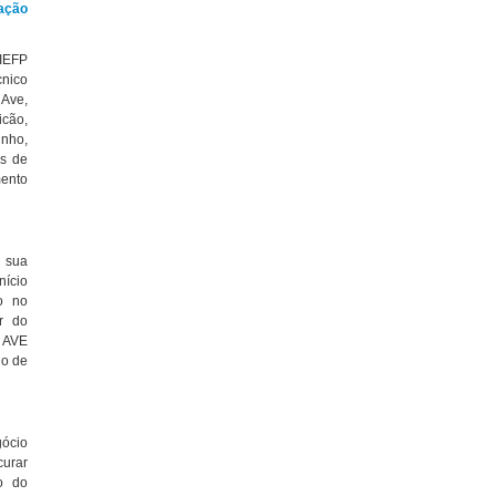
ação
 IEFP
cnico
 Ave,
cão,
inho,
as de
nto
 sua
nício
o no
r do
O AVE
no de
gócio
urar
o do