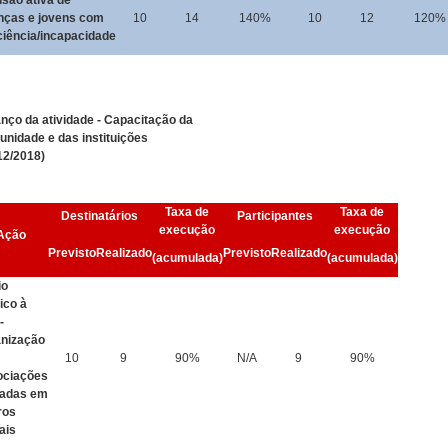
usão ativa de
nças e jovens com
10
14
140%
10
12
120%
ciência/incapacidade
nço da atividade - Capacitação da
nidade e das instituições
12/2018)
Taxa de
Taxa de
Destinatários
Participantes
execução
execução
Ação
Previsto
Realizado
Previsto
Realizado
(acumulada)
(acumulada)
io
ico à
-
anização
10
9
90%
N/A
9
90%
ociações
iadas em
ros
ais