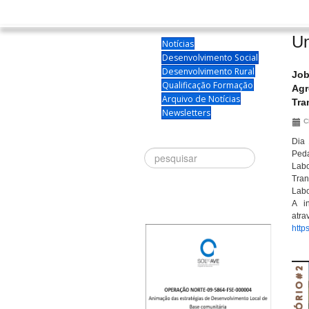
Un
Notícias
Desenvolvimento Social
Desenvolvimento Rural
Job
Qualificação Formação
Agr
Arquivo de Notícias
Tra
Newsletters
C
Dia 
Procurar
Ped
Labo
Tran
Labo
A in
a
http