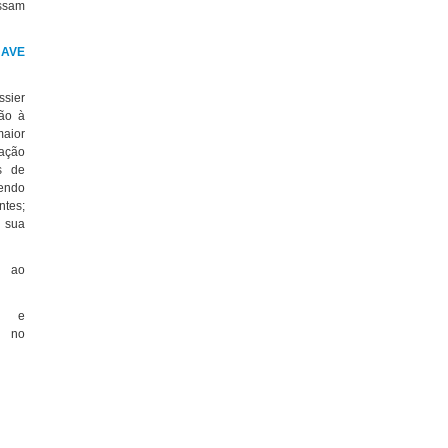
ossam
 AVE
ssier
ção à
aior
tação
s de
vendo
ntes;
 sua
o ao
ão e
e no