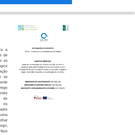
ra a
is de
ar as
ógico
ação
e se
ente
prego
entre
o de
s no
Padre
 uma
olhar
ego,
 face