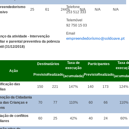
reendedorismo
Telefone
25
61
244%
N/A
N/A
N/A
usivo
253 512 333
Telemóvel
92 750 15 03
Email
nço da atividade - Intervenção
empreendedorismo@soldoave.pt
liar e parental preventiva da pobreza
ntil (31/12/2018)
ão
Taxa de
Taxa d
Destinatários
Participantes
execução
execuç
Ação
Previsto
Realizado
Previsto
Realizado
(acumulada)
(acumula
ificação das
150
221
147%
140
173
124%
lias
moção da Cidadania
a das Crianças e
70
77
110%
60
66
110%
ens
ação de conflitos
60
25
42%
40
24
60%
liares