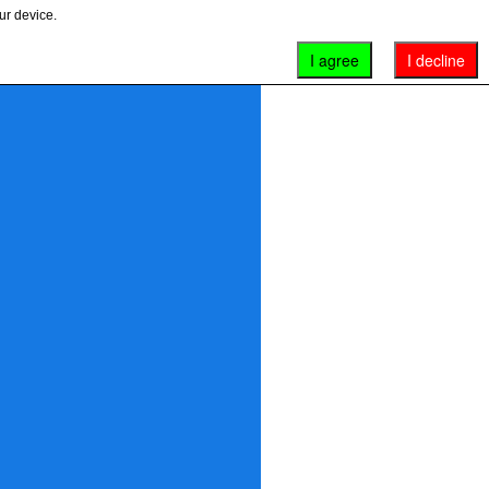
ur device.
I agree
I decline