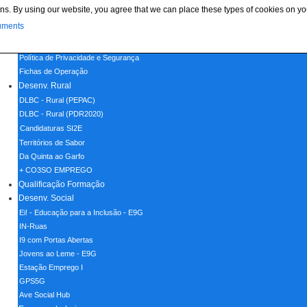
ns. By using our website, you agree that we can place these types of cookies on yo
Menu
uments
Home
Política de Cookies
Política de Privacidade e Segurança
Fichas de Operação
Desenv. Rural
DLBC - Rural (PEPAC)
DLBC - Rural (PDR2020)
Candidaturas SI2E
Territórios de Sabor
Da Quinta ao Garfo
+ CO3SO EMPREGO
Qualificação Formação
Desenv. Social
Ei! - Educação para a Inclusão - E9G
IN-Ruas
I9 com Portas Abertas
Jovens ao Leme - E9G
Estação Emprego I
GPS5G
Ave Social Hub