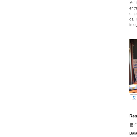
Mult
ent
empr
da 
inte
Res
C
Bala