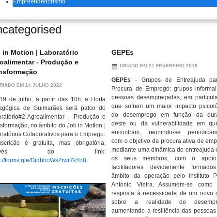
Empreendedorismo
categorised
 in Motion | Laboratório
GEPEs
oalimentar - Produção e
CRIADO EM 21 FEVEREIRO 2016
nsformação
GEPEs
- Grupos de Entreajuda pa
RIADO EM 14 JULHO 2022
Procura de Emprego: grupos informa
pessoas desempregadas, em particul
19 de julho, a partir das 10h, a Horta
que sofrem um maior impacto psicol
agógica de Guimarães será palco do
do desemprego em função da dur
ratório#2 Agroalimentar – Produção e
deste ou da vulnerabilidade em qu
sformação, no âmbito do Job in Motion |
encontram, reunindo-se periodicam
ratórios Colaborativos para o Emprego.
com o objetivo da procura ativa de em
scrição é gratuita, mas obrigatória,
mediante uma dinâmica de entreajuda 
través do link:
os seus membros, com o apoi
s://forms.gle/DidbhoWsZrwr7kYo8
.
facilitadores devidamente formado
âmbito da operação pelo Instituto 
António Vieira. Assumem-se como
resposta à necessidade de um novo 
sobre a realidade do desempr
aumentando a resiliência das pessoas