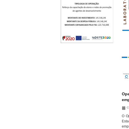
Ope
em
C
O Op
Esta
em