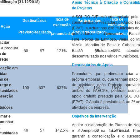
alificação (31/12/2018)
Apoio Técnico à Criação e Consolid
de Projetos
A SOL DO AVE está credenciada pelo
Taxa de
Taxa de
Destinatários
Participantes
como Entidade Prestadora de Apoio Té
execução
execução
Ação
(EPAT), a actuar nos oito municípios do
Previsto
Realizado
Previsto
Realizado
(acumulada)
nomeadamente Guimarães, Famali
(acumulada)
Fafe, Póvoa de Lanhoso, Vieira do M
citar
Vizela, Mondim de Basto e Cabeceir
 a procura
Basto (efetuamos atendime
80
97
121%
80
55
69%
a de
descentralizado nos vários municípios).
rego
Destinatários do Apoio
ocação
em
idas
Promotores que pretendam criar a
as de
própria empresa, ou que tenham dado i
rego e
de atividade após Projecto aprovad
100
637
637%
100
164
164%
rtunidades
âmbito do PAECPE, poderão usufrui
nserção
apoio gratuito prestado pela SOL D
(EPAT). O Apoio é prestado até ao 2º a
ituições
atividade da empresa.
rmar e
Objetivos da Intervenção
aminhar
Apoiar a elaboração de Planos de Ne
a
40
57
142,5%
40
60
150%
e a empresa na fase inicial. Proc
rtunidades
garantir a consolidação e o sucess