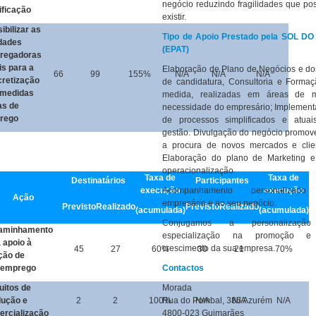
negócio reduzindo fragilidades que p
ificação
existir.
ibilizar as
Tipo de Apoio Prestado pela SOL DO
dades
(EPAT)
regadoras
is para a
Elaboração de Plano de Negócios e do
66
99
155%
N/A
N/A
N/A
retização
de candidatura, Consultoria e Forma
 medidas
medida, realizadas em áreas de m
as de
necessidade do empresário; Implemen
rego
de processos simplificados e atuai
gestão. Divulgação do negócio promo
a procura de novos mercados e clie
Elaboração do plano de Marketing e
operacionalização.
Taxa de
Taxa de
Destinatários
Participantes
execução
Acompanhamento personalizad
execução
Ação
empresário e ao seu negócio.
Previsto
Realizado
Previsto
Realizado
(acumulada)
(acumulada)
Conjugamos a personalizaç
aminhamento
especialização na promoção 
 apoio à
crescimento da sua empresa.
45
27
60%
30
21
70%
ção de
oemprego
Contactos
uitos de
Morada
dução e
2
2
100%
Rua do Pombal, 386 Azurém
N/A
N/A
N/A
rcialização
4800-023 Guimarães