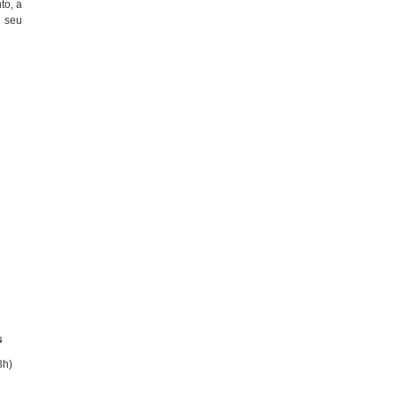
to, a
 seu
s
3h)
)