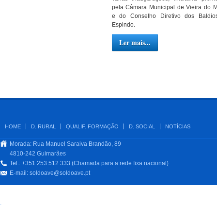
pela Câmara Municipal de Vieira do 
e do Conselho Diretivo dos Baldio
Espindo.
Ler mais...
HOME
D. RURAL
QUALIF. FORMAÇÃO
D. SOCIAL
NOTÍCIAS
Morada: Rua Manuel Saraiva Brandão, 89
4810-242 Guimarães
Tel.: +351 253 512 333 (Chamada para a rede fixa nacional)
E-mail:
soldoave@soldoave.pt
.