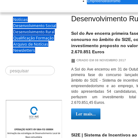
Empreendedorismo
Desenvolvimento Ru
Notícias
Desenvolvimento Social
Desenvolvimento Rural
Sol do Ave encerra primeira fas
Qualificação Formação
concurso no âmbito do SI2E, c
Arquivo de Notícias
investimento proposto no valor
Newsletters
2.670.851 Euros
CRIADO EM 08 NOVEMBRO 2017
Procurar
A Sol do Ave encerrou em 31 de Outu
primeira fase do concurso lançad
âmbito do SI2E - Sistema de incentiv
empreendedorismo e ao emprego, t
sido apresentadas 54 candidaturas
perfazem um investimento tota
2.670.851,45 Euros.
Ler mais...
SI2E | Sistema de Incentivos ao