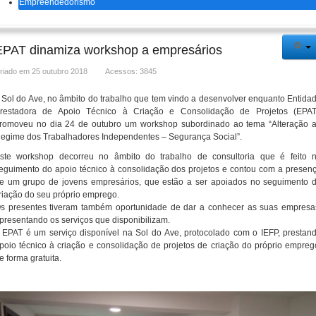
Empreendedorismo
EPAT dinamiza workshop a empresários
riado em 25 outubro 2018
Acessos: 3845
 Sol do Ave, no âmbito do trabalho que tem vindo a desenvolver enquanto Entida
restadora de Apoio Técnico à Criação e Consolidação de Projetos (EPAT
romoveu no dia 24 de outubro um workshop subordinado ao tema “Alteração 
egime dos Trabalhadores Independentes – Segurança Social”.
ste workshop decorreu no âmbito do trabalho de consultoria que é feito 
eguimento do apoio técnico à consolidação dos projetos e contou com a presen
e um grupo de jovens empresários, que estão a ser apoiados no seguimento 
riação do seu próprio emprego.
s presentes tiveram também oportunidade de dar a conhecer as suas empresa
presentando os serviços que disponibilizam.
 EPAT é um serviço disponível na Sol do Ave, protocolado com o IEFP, prestan
poio técnico à criação e consolidação de projetos de criação do próprio empreg
e forma gratuita.