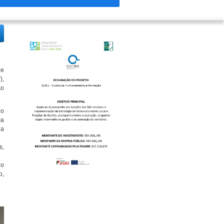
de
),
ao
no
ça
da
s,
do
o,