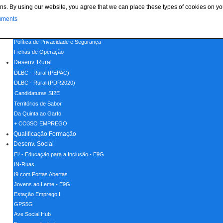
ns. By using our website, you agree that we can place these types of cookies on yo
Menu
uments
Home
Política de Cookies
Política de Privacidade e Segurança
Fichas de Operação
Desenv. Rural
DLBC - Rural (PEPAC)
DLBC - Rural (PDR2020)
Candidaturas SI2E
Territórios de Sabor
Da Quinta ao Garfo
+ CO3SO EMPREGO
Qualificação Formação
Desenv. Social
Ei! - Educação para a Inclusão - E9G
IN-Ruas
I9 com Portas Abertas
Jovens ao Leme - E9G
Estação Emprego I
GPS5G
Ave Social Hub