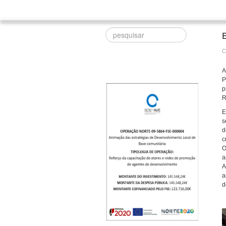
Procurar
C
A
P
p
R
E
s
d
c
O
a
A
a
d