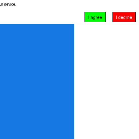
ur device.
I agree
I decline