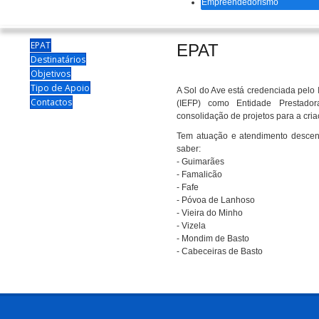
Empreendedorismo
EPAT
EPAT
Destinatários
Objetivos
Tipo de Apoio
A Sol do Ave está credenciada pelo 
Contactos
(IEFP) como Entidade Prestado
consolidação de projetos para a cr
Tem atuação e atendimento descentr
saber:
- Guimarães
- Famalicão
- Fafe
- Póvoa de Lanhoso
- Vieira do Minho
- Vizela
- Mondim de Basto
- Cabeceiras de Basto