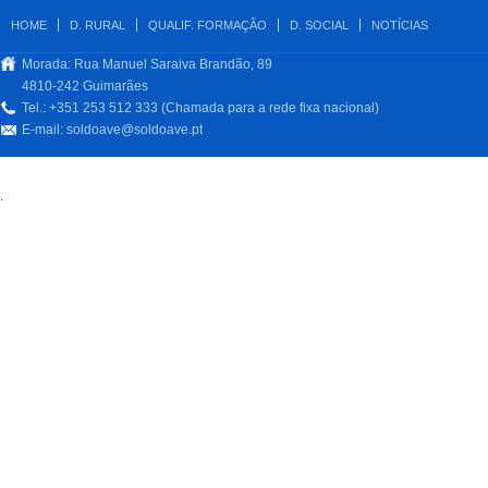
HOME
D. RURAL
QUALIF. FORMAÇÃO
D. SOCIAL
NOTÍCIAS
Morada: Rua Manuel Saraiva Brandão, 89
4810-242 Guimarães
Tel.: +351 253 512 333 (Chamada para a rede fixa nacional)
E-mail:
soldoave@soldoave.pt
.