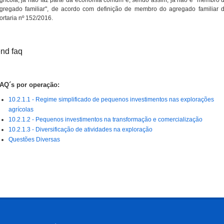
grícola, já não faz parte da economia comum e, sendo assim, já não é "membro 
gregado familiar", de acordo com definição de membro do agregado familiar 
ortaria nº 152/2016.
nd faq
AQ´s por operação:
10.2.1.1 - Regime simplificado de pequenos investimentos nas explorações
agrícolas
10.2.1.2 - Pequenos investimentos na transformação e comercialização
10.2.1.3 - Diversificação de atividades na exploração
Questões Diversas