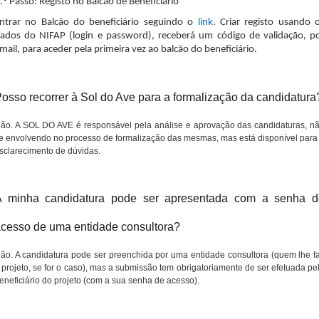
.º Passo: Registo no Balcão de Beneficiário
ntrar no Balcão do beneficiário seguindo o
link
. Criar registo usando 
ados do NIFAP (login e password), receberá um código de validação, p
mail, para aceder pela primeira vez ao balcão do beneficiário.
osso recorrer à Sol do Ave para a formalização da candidatura
ão. A SOL DO AVE é responsável pela análise e aprovação das candidaturas, n
e envolvendo no processo de formalização das mesmas, mas está disponível para
sclarecimento de dúvidas.
A minha candidatura pode ser apresentada com a senha d
cesso de uma entidade consultora?
ão. A candidatura pode ser preenchida por uma entidade consultora (quem lhe f
 projeto, se for o caso), mas a submissão tem obrigatoriamente de ser efetuada pe
eneficiário do projeto (com a sua senha de acesso).