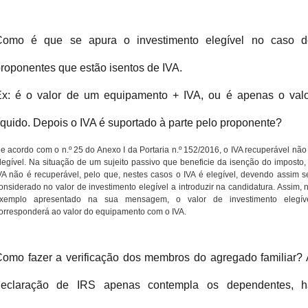
Como é que se apura o investimento elegível no caso d
roponentes que estão isentos de IVA.
x: é o valor de um equipamento + IVA, ou é apenas o val
íquido. Depois o IVA é suportado à parte pelo proponente?
e acordo com o n.º 25 do Anexo I da Portaria n.º 152/2016, o IVA recuperável não
legível. Na situação de um sujeito passivo que beneficie da isenção do imposto,
VA não é recuperável, pelo que, nestes casos o IVA é elegível, devendo assim s
onsiderado no valor de investimento elegível a introduzir na candidatura. Assim, 
xemplo apresentado na sua mensagem, o valor de investimento elegív
orresponderá ao valor do equipamento com o IVA.
omo fazer a verificação dos membros do agregado familiar?
declaração de IRS apenas contempla os dependentes, h