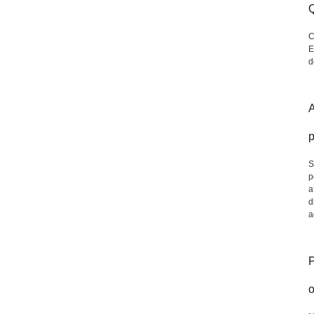
Q
C
E
d
A
p
S
p
a
d
a
P
o