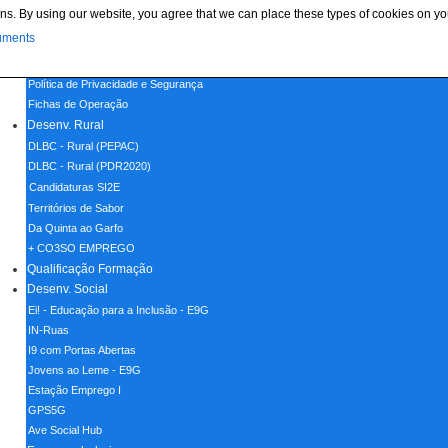
ns. By using our website, you agree that we can place these types of cookies on yo
Menu
uments
Home
Política de Cookies
Política de Privacidade e Segurança
Fichas de Operação
Desenv. Rural
DLBC - Rural (PEPAC)
DLBC - Rural (PDR2020)
Candidaturas SI2E
Territórios de Sabor
Da Quinta ao Garfo
+ CO3SO EMPREGO
Qualificação Formação
Desenv. Social
Ei! - Educação para a Inclusão - E9G
IN-Ruas
I9 com Portas Abertas
Jovens ao Leme - E9G
Estação Emprego I
GPS5G
Ave Social Hub