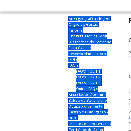
Área geográfica elegível
Orgão de Gestão
Parceria
Estrutura Técnica Local
C
Diagnóstico do Território
Estratégia de
A
desenvolvimento local
b
(EDL)
FAQ's
FAQ's (10.2.1.1)
C
FAQ's (10.2.1.2)
FAQ's (10.2.1.3)
1
Outras FAQ's
n
Anúncios de Abertura
o
Balção do Beneficiário
p
Dotação orçamental
Sessão de Divulgação -
2
DLBC
L
c
Projetos de Cooperação
Territórios de Sabor