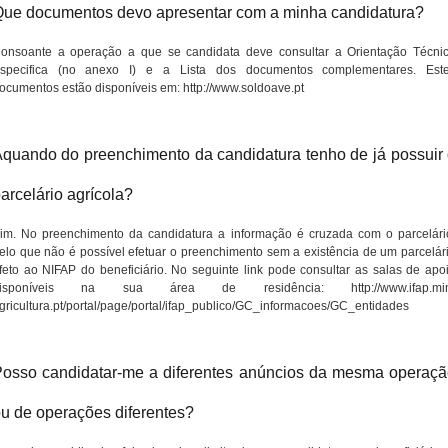
ue documentos devo apresentar com a minha candidatura?
onsoante a operação a que se candidata deve consultar a Orientação Técni
specifica (no anexo I) e a Lista dos documentos complementares. Est
ocumentos estão disponíveis em: http://www.soldoave.pt
quando do preenchimento da candidatura tenho de já possuir
arcelário agrícola?
im. No preenchimento da candidatura a informação é cruzada com o parcelári
elo que não é possível efetuar o preenchimento sem a existência de um parcelár
feto ao NIFAP do beneficiário. No seguinte link pode consultar as salas de apo
isponíveis na sua área de residência: http://www.ifap.mi
gricultura.pt/portal/page/portal/ifap_publico/GC_informacoes/GC_entidades
osso candidatar-me a diferentes anúncios da mesma operaç
u de operações diferentes?