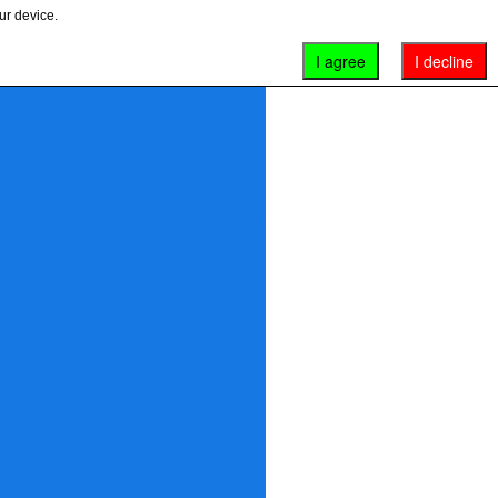
ur device.
I agree
I decline