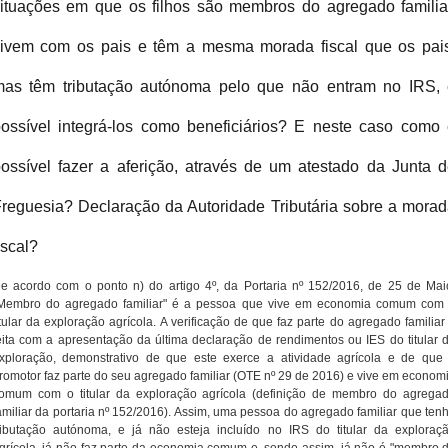
ituações em que os filhos são membros do agregado familia
ivem com os pais e têm a mesma morada fiscal que os pai
as têm tributação autónoma pelo que não entram no IRS,
ossível integrá-los como beneficiários? E neste caso como
ossível fazer a aferição, através de um atestado da Junta 
reguesia? Declaração da Autoridade Tributária sobre a mora
iscal?
e acordo com o ponto n) do artigo 4º, da Portaria nº 152/2016, de 25 de Mai
Membro do agregado familiar" é a pessoa que vive em economia comum com
itular da exploração agrícola. A verificação de que faz parte do agregado familiar
eita com a apresentação da última declaração de rendimentos ou IES do titular 
xploração, demonstrativo de que este exerce a atividade agrícola e de que
romotor faz parte do seu agregado familiar (OTE nº 29 de 2016) e vive em econom
omum com o titular da exploração agrícola (definição de membro do agrega
amiliar da portaria nº 152/2016). Assim, uma pessoa do agregado familiar que ten
ributação autónoma, e já não esteja incluído no IRS do titular da exploraç