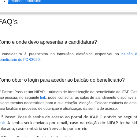
Empreendedorismo
FAQ's
omo e onde devo apresentar a candidatura?
 candidatura é preenchida no formulário eletrónico disponível no
balcão 
eneficiário do PDR2020
.
omo obter o login para aceder ao balcão do beneficiário?
º Passo: Possuir um NIFAP – número de identificação do beneficiário do IFAP. Ca
ão possua, no seguinte
link
. pode, consultar as salas de atendimento disponíveis
s documentos necessários para a sua criação. Atenção: Colocar contacto de emai
ara facilitar o processo de obtenção e atualização da senha de acesso.
.º Passo: Possuir senha de acesso ao portal do IFAP.
É obtido no seguin
ink
.
A senha será enviada por email, caso na criação do NIFAP tenha si
olocado, caso contrário será enviado por correio.