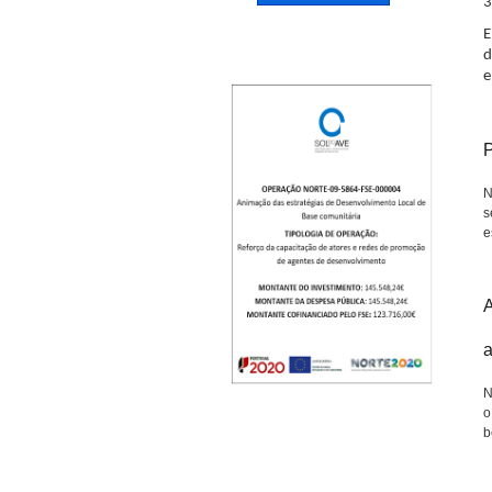
3
E
d
e
P
N
s
e
a
N
o
b