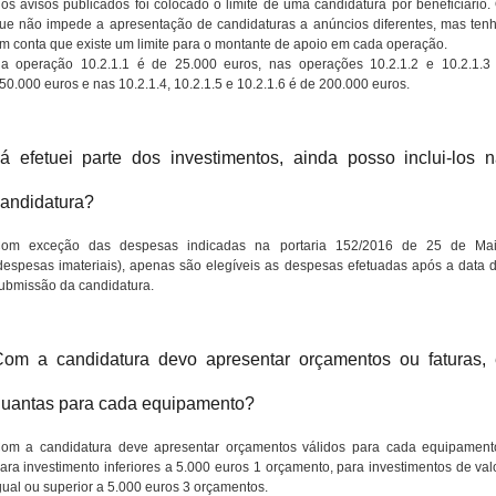
os avisos publicados foi colocado o limite de uma candidatura por beneficiário.
ue não impede a apresentação de candidaturas a anúncios diferentes, mas ten
m conta que existe um limite para o montante de apoio em cada operação.
a operação 10.2.1.1 é de 25.000 euros, nas operações 10.2.1.2 e 10.2.1.3
50.000 euros e nas 10.2.1.4, 10.2.1.5 e 10.2.1.6 é de 200.000 euros.
á efetuei parte dos investimentos, ainda posso inclui-los 
andidatura?
om exceção das despesas indicadas na portaria 152/2016 de 25 de Ma
despesas imateriais), apenas são elegíveis as despesas efetuadas após a data 
ubmissão da candidatura.
om a candidatura devo apresentar orçamentos ou faturas,
uantas para cada equipamento?
om a candidatura deve apresentar orçamentos válidos para cada equipament
ara investimento inferiores a 5.000 euros 1 orçamento, para investimentos de val
gual ou superior a 5.000 euros 3 orçamentos.