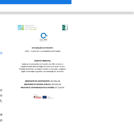
do
so
 e
l,
te
do