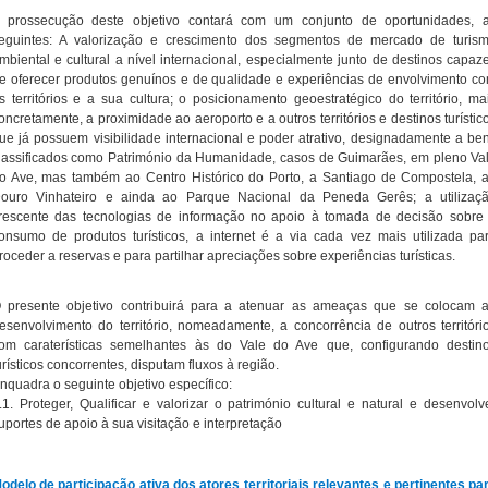
 prossecução deste objetivo contará com um conjunto de oportunidades, 
eguintes: A valorização e crescimento dos segmentos de mercado de turis
mbiental e cultural a nível internacional, especialmente junto de destinos capaz
e oferecer produtos genuínos e de qualidade e experiências de envolvimento c
s territórios e a sua cultura; o posicionamento geoestratégico do território, ma
oncretamente, a proximidade ao aeroporto e a outros territórios e destinos turístic
ue já possuem visibilidade internacional e poder atrativo, designadamente a be
lassificados como Património da Humanidade, casos de Guimarães, em pleno Va
o Ave, mas também ao Centro Histórico do Porto, a Santiago de Compostela, 
ouro Vinhateiro e ainda ao Parque Nacional da Peneda Gerês; a utilizaç
rescente das tecnologias de informação no apoio à tomada de decisão sobre
onsumo de produtos turísticos, a internet é a via cada vez mais utilizada pa
roceder a reservas e para partilhar apreciações sobre experiências turísticas.
 presente objetivo contribuirá para a atenuar as ameaças que se colocam 
esenvolvimento do território, nomeadamente, a concorrência de outros territóri
om caraterísticas semelhantes às do Vale do Ave que, configurando destin
urísticos concorrentes, disputam fluxos à região.
nquadra o seguinte objetivo específico:
.1. Proteger, Qualificar e valorizar o património cultural e natural e desenvolv
uportes de apoio à sua visitação e interpretação
odelo de participação ativa dos atores territoriais relevantes e pertinentes pa