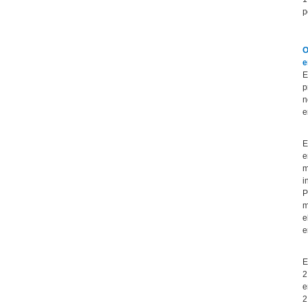
p
O
e
E
p
n
e
E
e
m
i
P
m
e
e
E
2
e
2