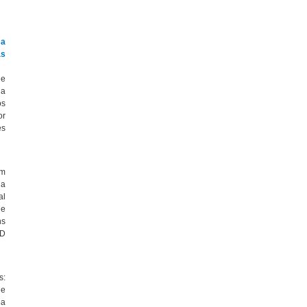
 a
as
ue
da
os
or
es
om
 a
al
de
ns
&D
s:
ue
ea