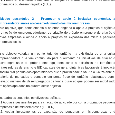
or inativos ou desempregados (FSE).
bjetivo estratégico 2 – Promover o apoio à iniciativa económica, 
mpreendedorismo e ao desenvolvimento das microempresas
ste objetivo, que complementa o anterior, engloba o apoio a projetos e ações 
romoção do empreendedorismo, de criação do próprio emprego e de criação 
ovas empresas e ainda o apoio a projetos de expansão das micro e pequen
mpresas locais.
ste objetivo valoriza um ponto forte do território - a existência de uma cultu
mpreendedora que tem contribuído para o aumento de iniciativas de criação 
icroempresas e do próprio emprego, bem como a existência no território 
nfraestruturas de ensino e I&D capazes de gerar dinâmicas favoráveis à inovaçã
rocura tirar partido das oportunidades que a proximidade à AMP e à Galiza abre 
atéria de mercados e combate um ponto fraco do território relacionado com
levado número de desempregados de longa duração que podem ser mobilizad
m ações apoiadas no quadro deste objetivo.
nquadra os seguintes objetivos específicos:
.1 Apoiar investimentos para a criação de atividade por conta própria, de pequen
mpresas e de microempresas (FEDER);
.2. Apoiar investimentos de expansão de pequenas e microempresas e 