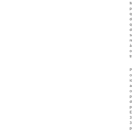
M
p
q
d
q
d
s
r
à
o
t
P
c
i
a
c
p
d
p
E
3
3
p