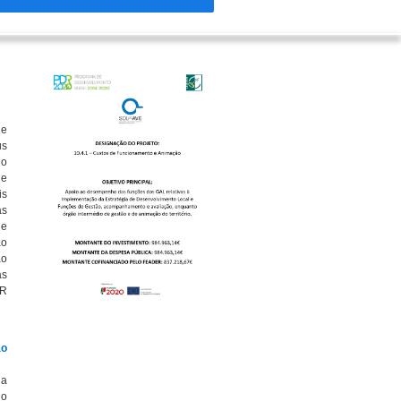
le
us
go
ue
is
às
 e
ão
ao
as
ER
ão
da
do