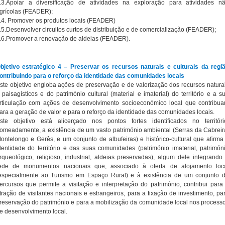
.3.Apoiar a diversificação de atividades na exploração para atividades n
grícolas (FEADER);
.4. Promover os produtos locais (FEADER)
.5.Desenvolver circuitos curtos de distribuição e de comercialização (FEADER);
.6.Promover a renovação de aldeias (FEADER).
bjetivo estratégico 4 – Preservar os recursos naturais e culturais da regi
ontribuindo para o reforço da identidade das comunidades locais
ste objetivo engloba ações de preservação e de valorização dos recursos natura
 paisagísticos e do património cultural (material e imaterial) do território e a s
rticulação com ações de desenvolvimento socioeconómico local que contribu
ara a geração de valor e para o reforço da identidade das comunidades locais.
ste objetivo está alicerçado nos pontos fortes identificados no territóri
omeadamente, a existência de um vasto património ambiental (Serras da Cabreir
ontelongo e Gerês, e um conjunto de albufeiras) e histórico-cultural que afirma
dentidade do território e das suas comunidades (património imaterial, patrimón
rqueológico, religioso, industrial, aldeias preservadas), algum dele integrando
ede de monumentos nacionais que, associado à oferta de alojamento loc
especialmente ao Turismo em Espaço Rural) e à existência de um conjunto 
ercursos que permite a visitação e interpretação do património, contribui para
tração de visitantes nacionais e estrangeiros, para a fixação de investimento, pa
reservação do património e para a mobilização da comunidade local nos process
e desenvolvimento local.