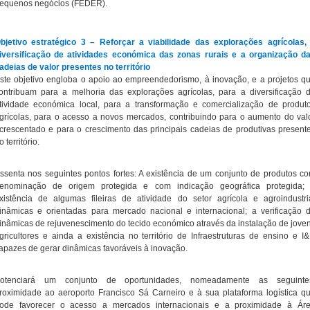
equenos negócios (FEDER).
bjetivo estratégico 3 – Reforçar a viabilidade das explorações agrícolas,
iversificação de atividades económica das zonas rurais e a organização d
adeias de valor presentes no território
ste objetivo engloba o apoio ao empreendedorismo, à inovação, e a projetos q
ontribuam para a melhoria das explorações agrícolas, para a diversificação 
tividade económica local, para a transformação e comercialização de produt
grícolas, para o acesso a novos mercados, contribuindo para o aumento do val
crescentado e para o crescimento das principais cadeias de produtivas present
o território.
ssenta nos seguintes pontos fortes: A existência de um conjunto de produtos c
enominação de origem protegida e com indicação geográfica protegida;
xistência de algumas fileiras de atividade do setor agrícola e agroindustri
inâmicas e orientadas para mercado nacional e internacional; a verificação 
inâmicas de rejuvenescimento do tecido económico através da instalação de jove
gricultores e ainda a existência no território de Infraestruturas de ensino e I
apazes de gerar dinâmicas favoráveis à inovação.
otenciará um conjunto de oportunidades, nomeadamente as seguinte
roximidade ao aeroporto Francisco Sá Carneiro e à sua plataforma logística q
ode favorecer o acesso a mercados internacionais e a proximidade à Ár