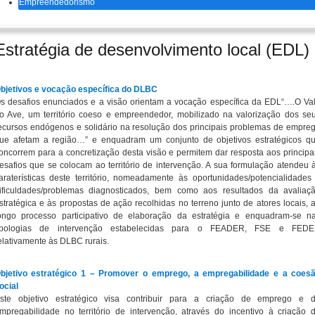
Empreendedorismo
Estratégia de desenvolvimento local (EDL)
bjetivos e vocação específica do DLBC
s desafios enunciados e a visão orientam a vocação específica da EDL“….O Va
o Ave, um território coeso e empreendedor, mobilizado na valorização dos se
ecursos endógenos e solidário na resolução dos principais problemas de empre
ue afetam a região…” e enquadram um conjunto de objetivos estratégicos q
oncorrem para a concretização desta visão e permitem dar resposta aos principa
esafios que se colocam ao território de intervenção. A sua formulação atendeu 
araterísticas deste território, nomeadamente às oportunidades/potencialidades
ificuldades/problemas diagnosticados, bem como aos resultados da avaliaç
stratégica e às propostas de ação recolhidas no terreno junto de atores locais, 
ongo processo participativo de elaboração da estratégia e enquadram-se n
ipologias de intervenção estabelecidas para o FEADER, FSE e FED
elativamente às DLBC rurais.
bjetivo estratégico 1 – Promover o emprego, a empregabilidade e a coes
ocial
ste objetivo estratégico visa contribuir para a criação de emprego e 
mpregabilidade no território de intervenção, através do incentivo à criação 