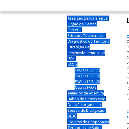
Área geográfica elegível
Orgão de Gestão
Parceria
Estrutura Técnica Local
O
Diagnóstico do Território
O
Estratégia de
d
r
desenvolvimento local
q
(EDL)
c
FAQ's
d
FAQ's (10.2.1.1)
c
FAQ's (10.2.1.2)
d
FAQ's (10.2.1.3)
e
Outras FAQ's
l
Anúncios de Abertura
t
Balção do Beneficiário
r
Dotação orçamental
Sessão de Divulgação -
O
DLBC
s
Projetos de Cooperação
E
Territórios de Sabor
e