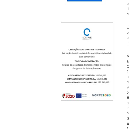
p
d
d
E
p
c
i
A
a
C
f
c
d
v
c
E
n
t
p
t
E
1