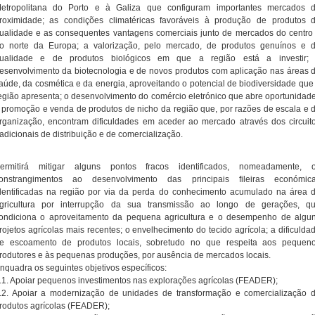
etropolitana do Porto e à Galiza que configuram importantes mercados 
roximidade; as condições climatéricas favoráveis à produção de produtos 
ualidade e as consequentes vantagens comerciais junto de mercados do centro
o norte da Europa; a valorização, pelo mercado, de produtos genuínos e 
ualidade e de produtos biológicos em que a região está a investir;
esenvolvimento da biotecnologia e de novos produtos com aplicação nas áreas 
aúde, da cosmética e da energia, aproveitando o potencial de biodiversidade que
egião apresenta; o desenvolvimento do comércio eletrónico que abre oportunidad
 promoção e venda de produtos de nicho da região que, por razões de escala e 
rganização, encontram dificuldades em aceder ao mercado através dos circuit
radicionais de distribuição e de comercialização.
ermitirá mitigar alguns pontos fracos identificados, nomeadamente, 
onstrangimentos ao desenvolvimento das principais fileiras económic
dentificadas na região por via da perda do conhecimento acumulado na área 
gricultura por interrupção da sua transmissão ao longo de gerações, q
ondiciona o aproveitamento da pequena agricultura e o desempenho de algu
rojetos agrícolas mais recentes; o envelhecimento do tecido agrícola; a dificulda
e escoamento de produtos locais, sobretudo no que respeita aos pequen
rodutores e às pequenas produções, por ausência de mercados locais.
nquadra os seguintes objetivos específicos:
.1. Apoiar pequenos investimentos nas explorações agrícolas (FEADER);
.2. Apoiar a modernização de unidades de transformação e comercialização 
rodutos agrícolas (FEADER);