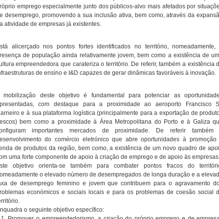
róprio emprego especialmente junto dos públicos-alvo mais afetados por situaçõ
e desemprego, promovendo a sua inclusão ativa, bem como, através da expans
a atividade de empresas já existentes.
stá alicerçado nos pontos fortes identificados no território, nomeadamente,
resença de população ainda relativamente jovem, bem como a existência de u
ultura empreendedora que carateriza o território. De referir, também a existência 
nfraestruturas de ensino e I&D capazes de gerar dinâmicas favoráveis à inovação.
 mobilização deste objetivo é fundamental para potenciar as oportunidad
presentadas, com destaque para a proximidade ao aeroporto Francisco 
arneiro e à sua plataforma logística (principalmente para a exportação de produt
rescos) bem como a proximidade à Área Metropolitana do Porto e à Galiza q
onfiguram importantes mercados de proximidade. De referir também
esenvolvimento do comércio eletrónico que abre oportunidades à promoção
enda de produtos da região, bem como, a existência de um novo quadro de apo
om uma forte componente de apoio à criação de emprego e de apoio às empresas
ste objetivo orienta-se também para combater pontos fracos do territóri
omeadamente o elevado número de desempregados de longa duração e a eleva
axa de desemprego feminino e jovem que contribuem para o agravamento d
roblemas económicos e sociais locais e para os problemas de coesão social 
erritório.
nquadra o seguinte objetivo específico:
.1. Promover o empreendedorismo, a criação do próprio emprego e de empres