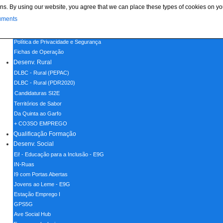
ns. By using our website, you agree that we can place these types of cookies on yo
Menu
uments
Home
Política de Cookies
Política de Privacidade e Segurança
Fichas de Operação
Desenv. Rural
DLBC - Rural (PEPAC)
DLBC - Rural (PDR2020)
Candidaturas SI2E
Territórios de Sabor
Da Quinta ao Garfo
+ CO3SO EMPREGO
Qualificação Formação
Desenv. Social
Ei! - Educação para a Inclusão - E9G
IN-Ruas
I9 com Portas Abertas
Jovens ao Leme - E9G
Estação Emprego I
GPS5G
Ave Social Hub