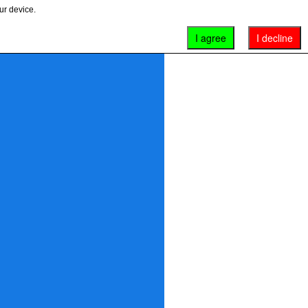
ur device.
I agree
I decline