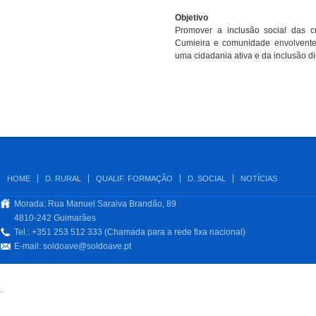
Objetivo
Promover a inclusão social das c
Cumieira e comunidade envolvente
uma cidadania ativa e da inclusão dig
HOME
D. RURAL
QUALIF. FORMAÇÃO
D. SOCIAL
NOTÍCIAS
Morada: Rua Manuel Saraiva Brandão, 89
4810-242 Guimarães
Tel.: +351 253 512 333 (Chamada para a rede fixa nacional)
E-mail:
soldoave@soldoave.pt
.