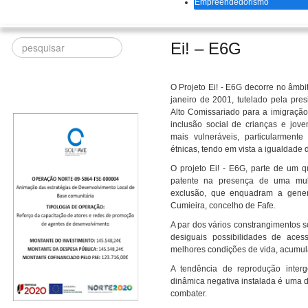
Empreendedorismo
Procurar
Ei! – E6G
O Projeto Ei! - E6G decorre no âmb
janeiro de 2001, tutelado pela pre
Alto Comissariado para a imigração 
inclusão social de crianças e jov
mais vulneráveis, particularment
étnicas, tendo em vista a igualdade 
O projeto Ei! - E6G, parte de um qu
patente na presença de uma mult
exclusão, que enquadram a genera
Cumieira, concelho de Fafe.
A par dos vários constrangimentos s
desiguais possibilidades de aces
melhores condições de vida, acumul
A tendência de reprodução interg
dinâmica negativa instalada é uma 
combater.