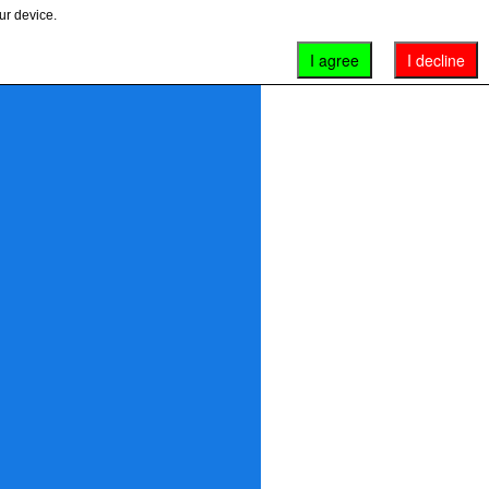
ur device.
I agree
I decline