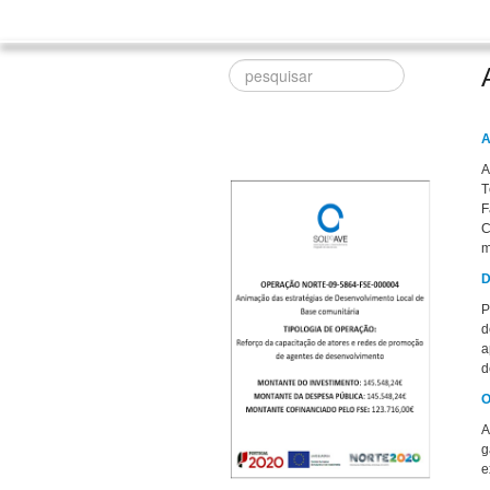
Procurar
A
A
T
F
C
m
D
P
d
a
d
O
A
g
e