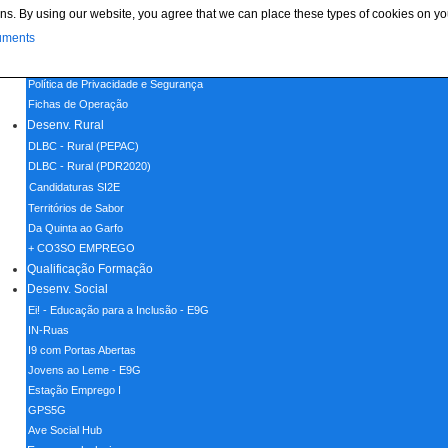
ns. By using our website, you agree that we can place these types of cookies on yo
Menu
uments
Home
Política de Cookies
Política de Privacidade e Segurança
Fichas de Operação
Desenv. Rural
DLBC - Rural (PEPAC)
DLBC - Rural (PDR2020)
Candidaturas SI2E
Territórios de Sabor
Da Quinta ao Garfo
+ CO3SO EMPREGO
Qualificação Formação
Desenv. Social
Ei! - Educação para a Inclusão - E9G
IN-Ruas
I9 com Portas Abertas
Jovens ao Leme - E9G
Estação Emprego I
GPS5G
Ave Social Hub