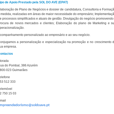
ipo de Apoio Prestado pela SOL DO AVE (EPAT)
laboração de Plano de Negócios e dossier de candidatura, Consultoria e Formaç
 medida, realizadas em áreas de maior necessidade do empresário; Implementaç
e processos simplificados e atuais de gestão. Divulgação do negócio promovendo
rocura de novos mercados e clientes; Elaboração do plano de Marketing e s
peracionalização.
companhamento personalizado ao empresário e ao seu negócio.
onjugamos a personalização e especialização na promoção e no crescimento 
ua empresa.
ontactos
orada
ua do Pombal, 386 Azurém
800-023 Guimarães
elefone
53 512 333
elemóvel
2 750 15 03
mail
mpreendedorismo@soldoave.pt