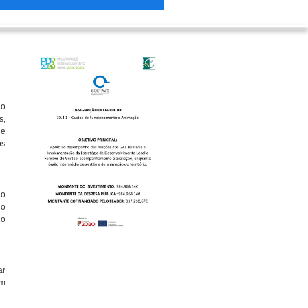
io
s,
 e
os
io
do
no
ar
am