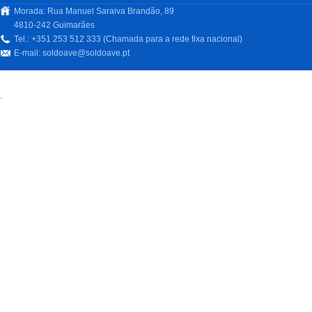
Morada: Rua Manuel Saraiva Brandão, 89
4810-242 Guimarães
Tel.: +351 253 512 333 (Chamada para a rede fixa nacional)
E-mail:
soldoave@soldoave.pt
.