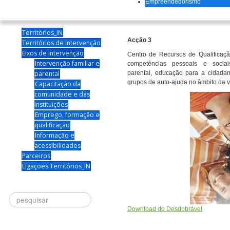
Empreendedorismo
Territórios_IN
Acção 3
Territórios de Intervenção
Eixos de Intervenção
Centro de Recursos de Qualificaçã
Intervenção familiar e
competências pessoais e sociai
parental
parental, educação para a cidada
grupos de auto-ajuda no âmbito da v
Capacitação da
comunidade e das
instituições
Emprego, formação e
qualificação
Informação e
acessibilidades
Parceiros
Ligações Territórios_IN
Procurar
Download do Desdobrável