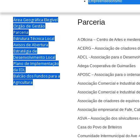
Empreendedorismo
Área Geográfica Elegível
Parceria
Orgão de Gestão
Parceria
Estrutura Técnica Local
A Oficina – Centro de Artes e meste
Avisos de Abertura
ACERG – Associação de criadores d
Estratégia de
Desenvolvimento Local
ADCL - Associação para o Desenvo
Plano de Implementação
Adega Cooperativa de Guimarães
da EDL
APOSC – Associação para o ordenam
Balcão dos Fundos para a
Agricultura
Associação Comercial e Industrial d
Associação Comercial e Industrial de
Associação de criadores de equinos
Associação empresarial de Fafe, Cab
ASVA – Associação dos silvicultores 
Casa do Povo de Briteiros
Comunidade Intermunicipal do Ave 