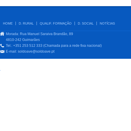
HOME
D. RURAL
QUALIF. FORMAÇÃO
D. SOCIAL
NOTÍCIAS
Morada: Rua Manuel Saraiva Brandão, 89
4810-242 Guimarães
Tel.: +351 253 512 333 (Chamada para a rede fixa nacional)
E-mail:
soldoave@soldoave.pt
.