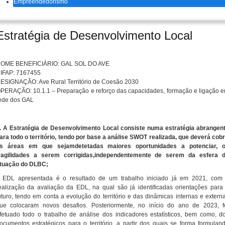
Empreendedorismo
Estratégia de Desenvolvimento Local
OME BENEFICIÁRIO: GAL SOL DO AVE
IFAP: 7167455
ESIGNAÇÃO: Ave Rural Território de Coesão 2030
PERAÇÃO: 10.1.1 – Preparação e reforço das capacidades, formação e ligação 
ede dos GAL
. A Estratégia de Desenvolvimento Local consiste numa estratégia abrangen
ara todo o território, tendo por base a análise SWOT realizada, que deverá cobr
s áreas em que sejamdetetadas maiores oportunidades a potenciar, 
ragilidades a serem corrigidas,independentemente de serem da esfera 
tuação do DLBC;
 EDL apresentada é o resultado de um trabalho iniciado já em 2021, com
ealização da avaliação da EDL, na qual são já identificadas orientações para
uturo, tendo em conta a evolução do território e das dinâmicas internas e extern
ue colocaram novos desafios. Posteriormente, no início do ano de 2023, f
fetuado todo o trabalho de análise dos indicadores estatísticos, bem como, d
ocumentos estratégicos para o território, a partir dos quais se forma formulan