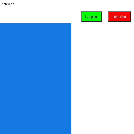
ur device.
I agree
I decline