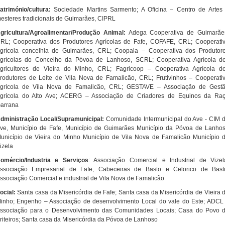
atrimónio/cultura:
Sociedade Martins Sarmento; A Oficina – Centro de Artes
esteres tradicionais de Guimarães, CIPRL
gricultura/Agroalimentar/Produção Animal:
Adega Cooperativa de Guimarãe
RL; Cooperativa dos Produtores Agrícolas de Fafe, COFAFE, CRL; Cooperati
grícola concelhia de Guimarães, CRL; Coopala – Cooperativa dos Produtor
grícolas do Concelho da Póvoa de Lanhoso, SCRL; Cooperativa Agrícola d
gricultores de Vieira do Minho, CRL; Fagricoop – Cooperativa Agrícola d
rodutores de Leite de Vila Nova de Famalicão, CRL; Frutivinhos – Cooperati
grícola de Vila Nova de Famalicão, CRL; GESTAVE – Associação de Gest
grícola do Alto Ave; ACERG – Associação de Criadores de Equinos da Ra
arrana
dministração Local/Supramunicipal:
Comunidade Intermunicipal do Ave - CIM 
ve, Município de Fafe, Município de Guimarães Município da Póvoa de Lanho
unicípio de Vieira do Minho Município de Vila Nova de Famalicão Município 
izela
omércio/Industria e Serviços
: Associação Comercial e Industrial de Vizel
ssociação Empresarial de Fafe, Cabeceiras de Basto e Celorico de Bast
ssociação Comercial e industrial de Vila Nova de Famalicão
ocial:
Santa casa da Misericórdia de Fafe; Santa casa da Misericórdia de Vieira 
inho; Engenho – Associação de desenvolvimento Local do vale do Este; ADCL
ssociação para o Desenvolvimento das Comunidades Locais; Casa do Povo 
riteiros; Santa casa da Misericórdia da Póvoa de Lanhoso