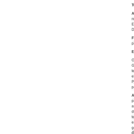
T
A
r
E
D
F
p
E
O
G
t
e
P
p
A
p
a
d
t
e
g
Ó