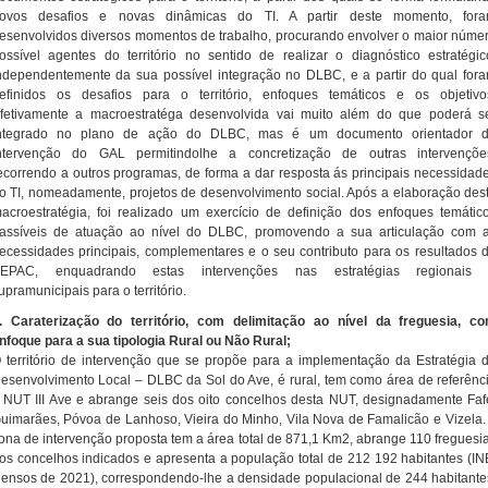
ovos desafios e novas dinâmicas do TI. A partir deste momento, for
esenvolvidos diversos momentos de trabalho, procurando envolver o maior núme
ossível agentes do território no sentido de realizar o diagnóstico estratégic
ndependentemente da sua possível integração no DLBC, e a partir do qual for
efinidos os desafios para o território, enfoques temáticos e os objetivo
fetivamente a macroestratéga desenvolvida vai muito além do que poderá s
ntegrado no plano de ação do DLBC, mas é um documento orientador 
ntervenção do GAL permitindolhe a concretização de outras intervençõe
ecorrendo a outros programas, de forma a dar resposta ás principais necessidad
o TI, nomeadamente, projetos de desenvolvimento social. Após a elaboração des
acroestratégia, foi realizado um exercício de definição dos enfoques temátic
assíveis de atuação ao nível do DLBC, promovendo a sua articulação com 
ecessidades principais, complementares e o seu contributo para os resultados 
EPAC, enquadrando estas intervenções nas estratégias regionais
upramunicipais para o território.
. Caraterização do território, com delimitação ao nível da freguesia, c
nfoque para a sua tipologia Rural ou Não Rural;
 território de intervenção que se propõe para a implementação da Estratégia 
esenvolvimento Local – DLBC da Sol do Ave, é rural, tem como área de referênc
 NUT III Ave e abrange seis dos oito concelhos desta NUT, designadamente Faf
uimarães, Póvoa de Lanhoso, Vieira do Minho, Vila Nova de Famalicão e Vizela.
ona de intervenção proposta tem a área total de 871,1 Km2, abrange 110 freguesi
os concelhos indicados e apresenta a população total de 212 192 habitantes (IN
ensos de 2021), correspondendo-lhe a densidade populacional de 244 habitante