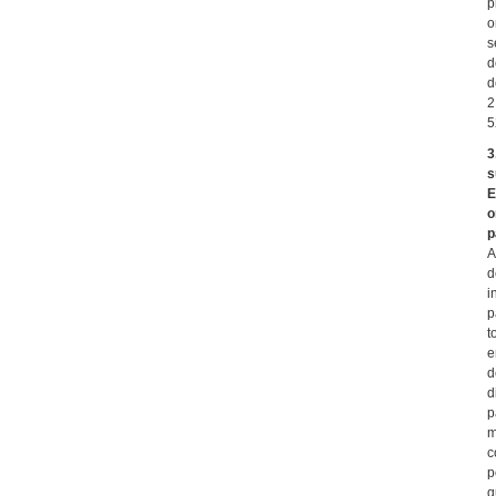
p
o
s
d
d
2
5
3
s
E
o
p
A
d
i
p
t
e
d
d
p
m
c
p
q