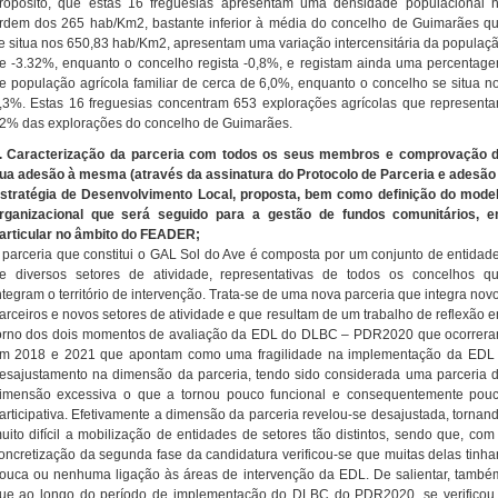
ropósito, que estas 16 freguesias apresentam uma densidade populacional 
rdem dos 265 hab/Km2, bastante inferior à média do concelho de Guimarães q
e situa nos 650,83 hab/Km2, apresentam uma variação intercensitária da populaç
e -3.32%, enquanto o concelho regista -0,8%, e registam ainda uma percentag
e população agrícola familiar de cerca de 6,0%, enquanto o concelho se situa n
,3%. Estas 16 freguesias concentram 653 explorações agrícolas que represent
2% das explorações do concelho de Guimarães.
. Caracterização da parceria com todos os seus membros e comprovação 
ua adesão à mesma (através da assinatura do Protocolo de Parceria e adesão
stratégia de Desenvolvimento Local, proposta, bem como definição do mode
rganizacional que será seguido para a gestão de fundos comunitários, 
articular no âmbito do FEADER;
 parceria que constitui o GAL Sol do Ave é composta por um conjunto de entidad
e diversos setores de atividade, representativas de todos os concelhos q
ntegram o território de intervenção. Trata-se de uma nova parceria que integra nov
arceiros e novos setores de atividade e que resultam de um trabalho de reflexão 
orno dos dois momentos de avaliação da EDL do DLBC – PDR2020 que ocorrer
m 2018 e 2021 que apontam como uma fragilidade na implementação da EDL
esajustamento na dimensão da parceria, tendo sido considerada uma parceria 
imensão excessiva o que a tornou pouco funcional e consequentemente pou
articipativa. Efetivamente a dimensão da parceria revelou-se desajustada, tornan
uito difícil a mobilização de entidades de setores tão distintos, sendo que, com
oncretização da segunda fase da candidatura verificou-se que muitas delas tinh
ouca ou nenhuma ligação às áreas de intervenção da EDL. De salientar, també
ue ao longo do período de implementação do DLBC do PDR2020, se verificou