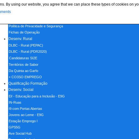
ns. By using our website, you agree that we can place these types of cookies on yo
Menu
uments
Home
Política de Cookies
Política de Privacidade e Segurança
Fichas de Operação
Desenv. Rural
DLBC - Rural (PEPAC)
DLBC - Rural (PDR2020)
Candidaturas SI2E
Territórios de Sabor
Da Quinta ao Garfo
+ CO3SO EMPREGO
Qualificação Formação
Desenv. Social
Ei! - Educação para a Inclusão - E9G
IN-Ruas
I9 com Portas Abertas
Jovens ao Leme - E9G
Estação Emprego I
GPS5G
Ave Social Hub