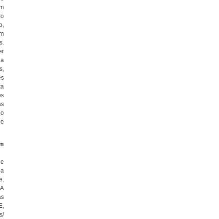
am
ro
o,
am
s.
er
da
s,
es
ta
os
as
do
 e
om
de
ia
e,
 A
as
E,
s/