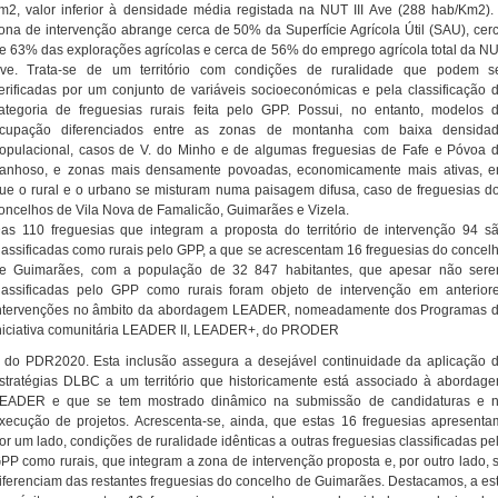
m2, valor inferior à densidade média registada na NUT III Ave (288 hab/Km2).
ona de intervenção abrange cerca de 50% da Superfície Agrícola Útil (SAU), cer
e 63% das explorações agrícolas e cerca de 56% do emprego agrícola total da N
ve. Trata-se de um território com condições de ruralidade que podem s
erificadas por um conjunto de variáveis socioeconómicas e pela classificação 
ategoria de freguesias rurais feita pelo GPP. Possui, no entanto, modelos 
cupação diferenciados entre as zonas de montanha com baixa densida
opulacional, casos de V. do Minho e de algumas freguesias de Fafe e Póvoa 
anhoso, e zonas mais densamente povoadas, economicamente mais ativas, 
ue o rural e o urbano se misturam numa paisagem difusa, caso de freguesias d
oncelhos de Vila Nova de Famalicão, Guimarães e Vizela.
as 110 freguesias que integram a proposta do território de intervenção 94 s
lassificadas como rurais pelo GPP, a que se acrescentam 16 freguesias do concel
e Guimarães, com a população de 32 847 habitantes, que apesar não ser
lassificadas pelo GPP como rurais foram objeto de intervenção em anterior
ntervenções no âmbito da abordagem LEADER, nomeadamente dos Programas 
niciativa comunitária LEADER II, LEADER+, do PRODER
 do PDR2020. Esta inclusão assegura a desejável continuidade da aplicação 
stratégias DLBC a um território que historicamente está associado à abordag
EADER e que se tem mostrado dinâmico na submissão de candidaturas e 
xecução de projetos. Acrescenta-se, ainda, que estas 16 freguesias apresenta
or um lado, condições de ruralidade idênticas a outras freguesias classificadas pe
PP como rurais, que integram a zona de intervenção proposta e, por outro lado, 
iferenciam das restantes freguesias do concelho de Guimarães. Destacamos, a es