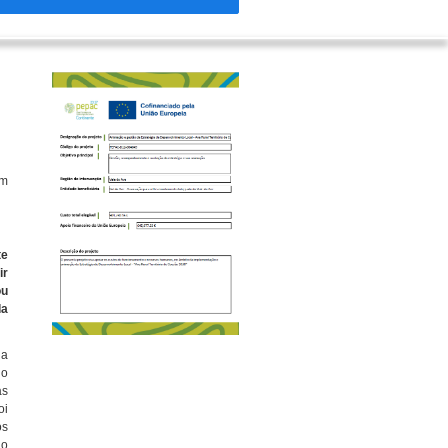
em
te
ir
ou
da
 a
 o
as
oi
os
do