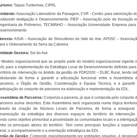
urismo:
Taipas Turitermas, CIPRL
mbiente:
Associação Laboratório da Paisagem; CVR - Centro para valorização d
esíduosIn vestigação e Desenvolvimento: PIEP – Associação polo de Inovação 
ngenharia de Polímeros; TECMINHO – Associação Universidade Empresa para
esenvolvimento
loresta:
ASVA – Associação de Silvicultores do Vale do Ave, APOSC – Associaç
ara o Ordenamento da Serra da Cabreira
ntidade Gestora:
Sol do Ave
 Modelo organizacional que se propõe parte do modelo organizacional vigente 
AL para a implementação da Estratégia Local de Desenvolvimento definida para
erritório de intervenção no âmbito da gestão do PDR2020 – DLBC Rural, tendo si
struturado de forma a garantir a articulação funcional entre a Assembleia 
arceiros, o Órgão de Gestão, Coordenação e Equipa Técnica, e a garantir
articipação do conjunto de parceiros na elaboração e implementação da EDL.
ssembleia de Parceiros:
Corporiza a parceria, já que é composta pelo conjunto 
arceiros acima descritos. Esta Assembleia será organizada numa lógica territoria
través da criação de Núcleos Locais de Parceiros, de forma a assegurar
inamização da estratégia dos diversos espaços do território de intervenção
endo como objetivo primordial a proximidade às comunidades locais e a interligaç
ntre os principais atores do território. Tem como principais funções a supervis
eral, o acompanhamento e a orientação estratégica da EDL.
rgão de Gestão:
Composto maioritariamente por entidades privadas, é designa