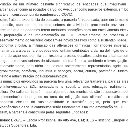
xtinção de um número bastante significativo de entidades que integravam
arceria quer como associados da Sol do Ave, quer como parceiros externos, em b
arte em consequência da pandemia do COVID.
ssim, fruto da experiência do passado, a parceria foi repensada, quer em termos 
imensão, quer em termos dos setores de atividade, procurando envolver 
arceiros que entendemos terem melhores condições para um envolvimento efeti
a preparação e na implementação da EDL. Paralelamente, no processo 
esenvolvimento do território colocam-se novos desafios como a sustentabilidade,
conomia circular, a mitigação das alterações climáticas, tornando-se imperati
hamar para a parceria entidades que tenham contributos a dar na definição de 
lano de ação que permita dar resposta a esses desafios, assim na atual parcer
ntegram-se novos setores de atividade como a floresta, ambiente e investigação
esenvolvimento, para além dos setores anteriormente representados, agricultur
groalimentar, comércio, industria e serviços, social, cultura, património, turism
nsino e administração local/supramunicipal.
s municípios envolvidos na parceria têm uma relevância transversal para as áre
e intervenção da EDL, nomeadamente, social, turismo, educação, património
ultura. De salientar também, que alguns destes municípios são responsáveis pe
mplementação de projetos na área da mitigação das alterações climáticas, 
conomia circular, da sustentabilidade e transição digital, pelo que est
xperiências e os seus contributos serão fundamentais na implementação da EDL
ssim, a parceria é constituída pelas seguintes Entidades:
nsino:
EPAVE – Escola Profissional do Alto Ave, E.M; IEES – Instituto Europeu 
studos Superiores, Lda.