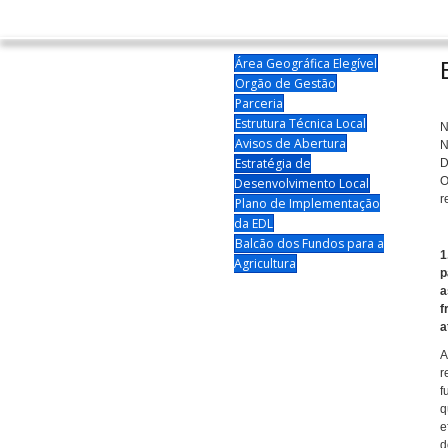
Área Geográfica Elegível
Orgão de Gestão
Parceria
Estrutura Técnica Local
N
Avisos de Abertura
N
Estratégia de
D
O
Desenvolvimento Local
r
Plano de Implementação
da EDL
Balcão dos Fundos para a
1
Agricultura
p
a
f
a
A
r
f
q
e
d