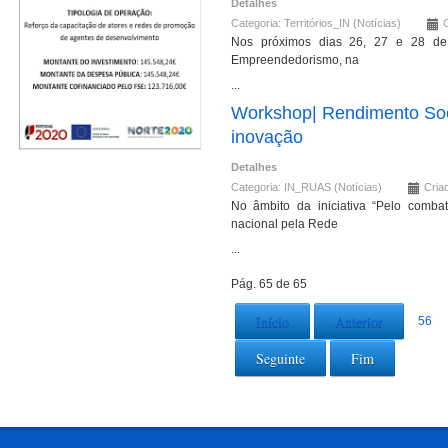
Detalhes
Categoria:
Territórios_IN (Notícias)
Nos próximos dias 26, 27 e 28 de 
Empreendedorismo, na
...
Workshop| Rendimento Soci
inovação
Detalhes
Categoria:
IN_RUAS (Notícias)
Cria
No âmbito da iniciativa “Pelo comba
nacional pela Rede
...
Pág. 65 de 65
Início
Anterior
56
Seguinte
Fim