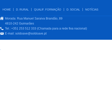
HOME
D. RURAL
QUALIF. FORMAÇÃO
D. SOCIAL
NOTÍCIAS
Morada: Rua Manuel Saraiva Brandão, 89
4810-242 Guimarães
Tel.: +351 253 512 333 (Chamada para a rede fixa nacional)
E-mail:
soldoave@soldoave.pt
.