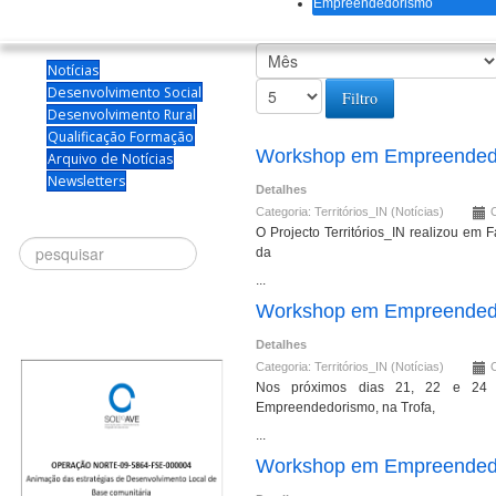
Empreendedorismo
Notícias
Desenvolvimento Social
Filtro
Desenvolvimento Rural
Qualificação Formação
Workshop em Empreendedo
Arquivo de Notícias
Newsletters
Detalhes
Categoria:
Territórios_IN (Notícias)
O Projecto Territórios_IN realizou em 
Procurar
da
...
Workshop em Empreendedo
Detalhes
Categoria:
Territórios_IN (Notícias)
C
Nos próximos dias 21, 22 e 24 d
Empreendedorismo, na Trofa,
...
Workshop em Empreendedo