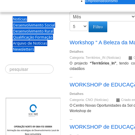
Empreendedorismo
Notícias
Desenvolvimento Social
Filtro
Desenvolvimento Rural
Qualificação Formação
Workshop “ A Beleza da Ma
Arquivo de Notícias
Newsletters
Detalhes
Categoria:
Territórios_IN (Notícias)
O projecto
“Territórios_In”
, tendo c
Procurar
cidadãos
...
WORKSHOP de EDUCAÇÃ
Detalhes
Categoria:
CNO (Notícias)
Criado em
O Centro Novas Oportunidades da Sol do
Workshop de
...
WORKSHOP de EDUCAÇÃ