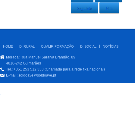
Seguinte
Fim
HOME
D. RURAL
QUALIF. FORMAÇÃO
D. SOCIAL
NOTÍCIAS
Morada: Rua Manuel Saraiva Brandão, 89
4810-242 Guimarães
Tel.: +351 253 512 333 (Chamada para a rede fixa nacional)
E-mail:
soldoave@soldoave.pt
.