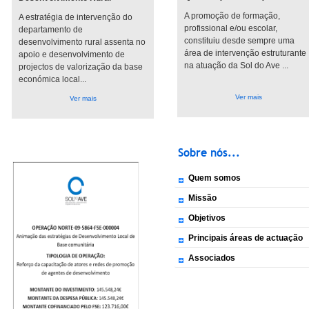
A promoção de formação,
A estratégia de intervenção do
profissional e/ou escolar,
departamento de
constituiu desde sempre uma
desenvolvimento rural assenta no
área de intervenção estruturante
apoio e desenvolvimento de
na atuação da Sol do Ave ...
projectos de valorização da base
económica local...
Ver mais
Ver mais
Sobre nós...
Quem somos
A Sol do Ave é uma Associação 
Missão
intervém no domínio do desenv
Contribuir para a promoção do 
Objetivos
área geográfica de intervenção à
adoptando práticas de trab
Promover as atividades necessá
proximidade, promovendo inic
Principais áreas de actuação
A sua constituição decorre, em 
do Ave, através de:
reforço da coesão territo
do Vale do Ave, da responsabil
responsabilidade social.
Associados
Qualificação Formação;
Elaboração de Estudos;
do Ave (AMAVE), apresentado e
Desenvolvimento Rural;
Adega Cooperativa de Gui
carências ao nível da exist
Realização de Campanhas, 
Desenvolvimento Social;
diferentes dinâmicas do dese
AMAVE - Associação de Mun
Realização e promoção de f
Prestação de Serviços.
componentes imateriais. É po
Associação Comercial e Indu
Implementação de programa