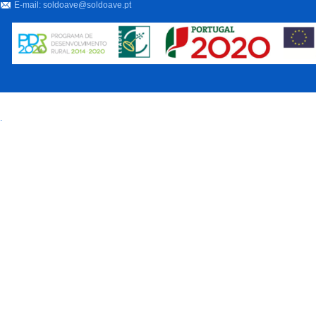
E-mail:
soldoave@soldoave.pt
Vieira Cultura e Turismo, E
Treze associados em nome 
.